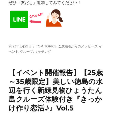
ぜひ「友だち」追加してみてください！
投
カ
2023年5月29日
TOP
,
TOPICS
,
ご成婚者からのメッセージ
,
イ
稿
テ
ベント
,
グループ
,
マッチング
日:
ゴ
リ
ー
【イベント開催報告】【25歳
～35歳限定】美しい徳島の水
辺を行く新緑見物ひょうたん
島クルーズ体験付き『きっか
け作り恋活♪』Vol.5