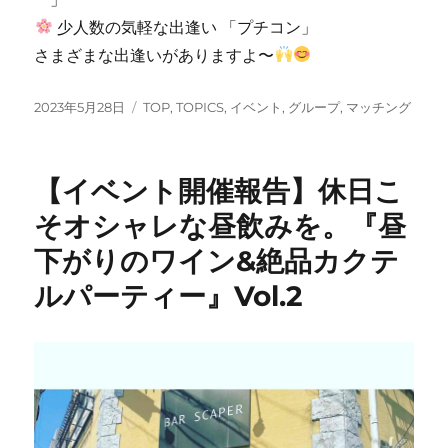
少人数の気軽な出逢い 「プチコン」
さまざまな出逢いがありますよ〜
投
カ
2023年5月28日
TOP
,
TOPICS
,
イベント
,
グループ
,
マッチング
稿
テ
日:
ゴ
リ
【イベント開催報告】休日こ
ー
そオシャレな昼飲みを。『昼
下がりのワイン&絶品カクテ
ルパーティー』Vol.2