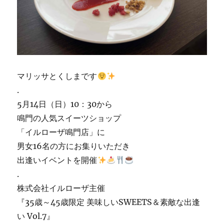
マリッサとくしまです
.
5月14日（日）10：30から
鳴門の人気スイーツショップ
「イルローザ鳴門店」に
男女16名の方にお集りいただき
出逢いイベントを開催
.
株式会社イルローザ主催
『35歳～45歳限定 美味しいSWEETS＆素敵な出逢
い Vol.7』