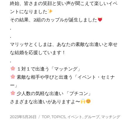
終始、皆さまの笑顔と笑い声が聞こえて楽しいイベ
ントになりました
その結果、2組のカップルが誕生しました
.
.
マリッサとくしまは、あなたの素敵な出逢いと幸せ
な結婚を応援しています！
.
１対１で出逢う「マッチング」
素敵な相手や学びと出逢う「イベント・セミナ
ー」
少人数の気軽な出逢い 「プチコン」
さまざまな出逢いがありますよ〜
投
カ
2023年5月26日
TOP
,
TOPICS
,
イベント
,
グループ
,
マッチング
稿
テ
日:
ゴ