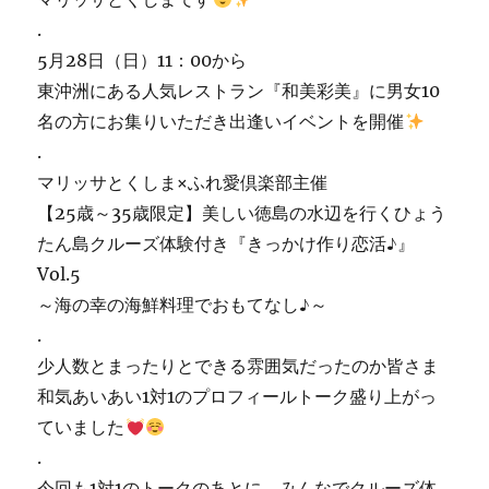
.
5月28日（日）11：00から
東沖洲にある人気レストラン『和美彩美』に男女10
名の方にお集りいただき出逢いイベントを開催
.
マリッサとくしま×ふれ愛倶楽部主催
【25歳～35歳限定】美しい徳島の水辺を行くひょう
たん島クルーズ体験付き『きっかけ作り恋活♪』
Vol.5
～海の幸の海鮮料理でおもてなし♪～
.
少人数とまったりとできる雰囲気だったのか皆さま
和気あいあい1対1のプロフィールトーク盛り上がっ
ていました
.
今回も1対1のトークのあとに、みんなでクルーズ体