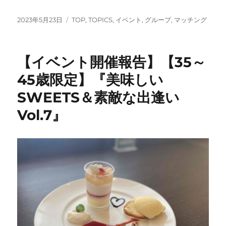
投
カ
2023年5月23日
TOP
,
TOPICS
,
イベント
,
グループ
,
マッチング
稿
テ
日:
ゴ
リ
【イベント開催報告】【35～
ー
45歳限定】『美味しい
SWEETS＆素敵な出逢い
Vol.7』