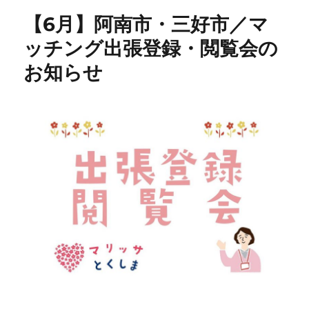
リ
【6月】阿南市・三好市／マ
ー
ッチング出張登録・閲覧会の
お知らせ