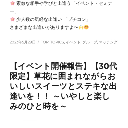
素敵な相手や学びと出逢う「イベント・セミナ
ー」
少人数の気軽な出逢い 「プチコン」
さまざまな出逢いがありますよ〜
投
カ
2023年5月29日
TOP
,
TOPICS
,
イベント
,
グループ
,
マッチング
稿
テ
日:
ゴ
リ
【イベント開催報告】【30代
ー
限定】草花に囲まれながらお
いしいスイーツとステキな出
逢いを！！ ～いやしと楽し
みのひと時を～