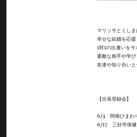
マリッサとくしま
幸せな結婚を応援
1対1の出逢いを
素敵な相手や学び
友達や知り合いと
【出張登録会】
6/3 阿南ひまわ
6/17 三好市保