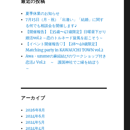
最近の投稿
夏季休業のお知らせ
7月15日（月・祝）「出逢い」「結婚」に関す
る何でも相談会を開催します♪
【開催報告】【35歳〜47歳限定】日曜昼下がり
婚活vol.2 ～恋のトルネード旋風を起こそう～
【イベント開催報告♡】【28〜40歳限定】
Matching party in KAWAUCHI TOWN vol.2
Awa・uzumeの麻紐結びのワークショップ付き
恋活♪ Vol.2 ～ 護国神社でご縁を結ぼう
～
アーカイブ
2026年8月
2024年6月
2024年5月
2024年4月