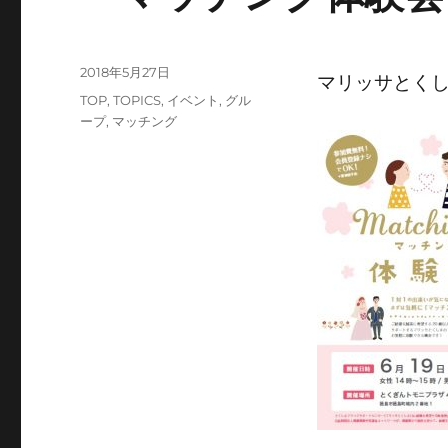
投
2018年5月27日
マリッサとく
稿
カ
TOP
,
TOPICS
,
イベント
,
グル
日:
テ
ープ
,
マッチング
ゴ
リ
ー