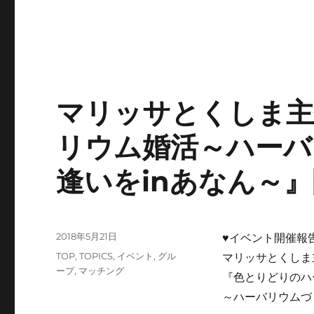
マリッサとくしま主
リウム婚活～ハーバ
逢いをinあなん～』
投
2018年5月21日
♥イベント開催報告
稿
カ
TOP
,
TOPICS
,
イベント
,
グル
マリッサとくしま
日:
テ
ープ
,
マッチング
『色とりどりのハ
ゴ
～ハーバリウムづ
リ