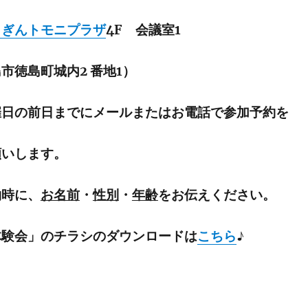
くぎんトモニプラザ
4F 会議室1
島町城内2 番地1）
催日の前日までにメールまたはお電話で参加予約を
しま
す。
に、
お名前
・
性別
・
年齢
をお伝えください。
体験会」のチラシのダウンロードは
こちら
♪