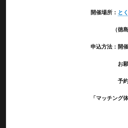
開催場所：
と
（徳島市徳
申込方法：開
お願い
予約時
「マッチング