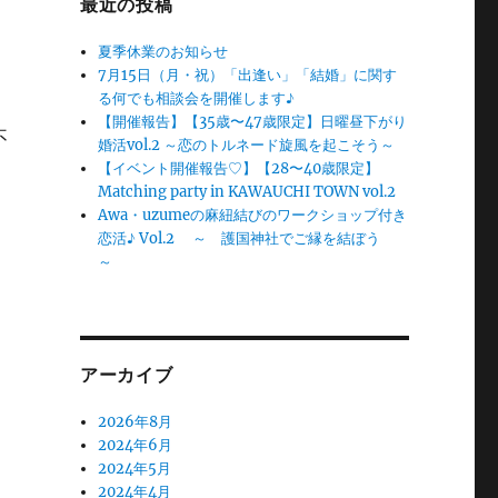
最近の投稿
夏季休業のお知らせ
7月15日（月・祝）「出逢い」「結婚」に関す
る何でも相談会を開催します♪
【開催報告】【35歳〜47歳限定】日曜昼下がり
不
婚活vol.2 ～恋のトルネード旋風を起こそう～
【イベント開催報告♡】【28〜40歳限定】
Matching party in KAWAUCHI TOWN vol.2
Awa・uzumeの麻紐結びのワークショップ付き
恋活♪ Vol.2 ～ 護国神社でご縁を結ぼう
～
アーカイブ
2026年8月
2024年6月
2024年5月
2024年4月