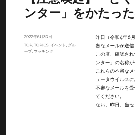
ンター」をかたった
投
2022年6月30日
昨日（令和4年6
稿
カ
TOP
,
TOPICS
,
イベント
,
グル
審なメールが送信
日:
テ
ープ
,
マッチング
この度、確認され
ゴ
ンター」の名称が
リ
ー
これらの不審なメ
ュータウイルスに
不審なメールを受
てください。
なお、昨日、当セ