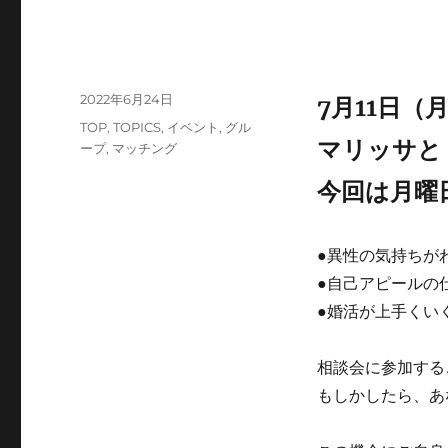
投
2022年6月24日
7月11日（
稿
カ
TOP
,
TOPICS
,
イベント
,
グル
日:
マリッサと
テ
ープ
,
マッチング
ゴ
今回は月曜
リ
ー
●異性の気持ちが
●自己アピールの
●婚活が上手くい
相談会に参加する
もしかしたら、あ