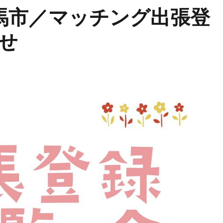
馬市／マッチング出張登
せ