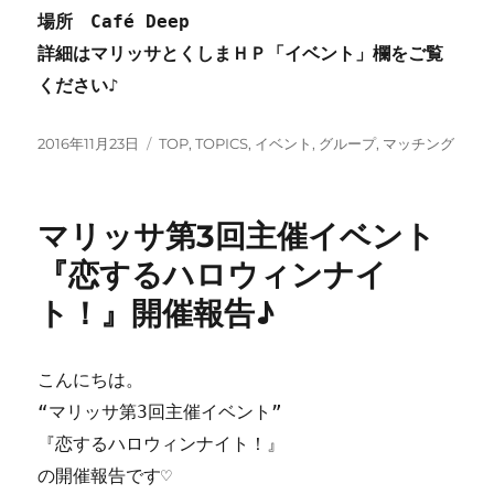
場所
Café Deep
詳細はマリッサとくしまＨＰ「イベント」欄をご覧
ください♪
投
カ
2016年11月23日
TOP
,
TOPICS
,
イベント
,
グループ
,
マッチング
稿
テ
日:
ゴ
リ
マリッサ第3回主催イベント
ー
『恋するハロウィンナイ
ト！』開催報告♪
こんにちは。
“マリッサ第3回主催イベント”
『恋するハロウィンナイト！』
の開催報告です♡