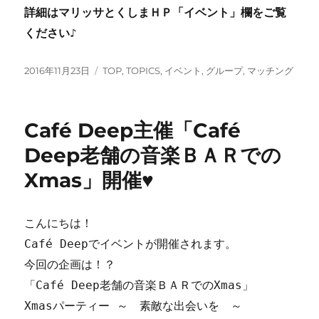
詳細はマリッサとくしまＨＰ「イベント」欄をご覧
ください♪
投
カ
2016年11月23日
TOP
,
TOPICS
,
イベント
,
グループ
,
マッチング
稿
テ
日:
ゴ
リ
Café Deep主催「Café
ー
Deep老舗の音楽ＢＡＲでの
Xmas」開催♥
こんにちは！
Café Deepでイベントが開催されます。
今回の企画は！？
「Café Deep老舗の音楽ＢＡＲでのXmas」
Xmasパーティー ～ 素敵な出会いを ～