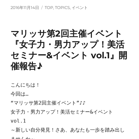
投
カ
2016年11月14日
TOP
,
TOPICS
,
イベント
稿
テ
日:
ゴ
リ
マリッサ第2回主催イベント
ー
『女子力・男力アップ！美活
セミナー&イベント vol.1』開
催報告♪
こんにちは！
今回は…
“マリッサ第2回主催イベント”♪♪
女子力・男力アップ！美活セミナー&イベント
vol.1
～新しい自分発見！さあ、あなたも一歩を踏み出し
ませんか～