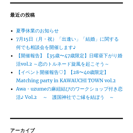
最近の投稿
夏季休業のお知らせ
7月15日（月・祝）「出逢い」「結婚」に関する
何でも相談会を開催します♪
【開催報告】【35歳〜47歳限定】日曜昼下がり婚
活vol.2 ～恋のトルネード旋風を起こそう～
【イベント開催報告♡】【28〜40歳限定】
Matching party in KAWAUCHI TOWN vol.2
Awa・uzumeの麻紐結びのワークショップ付き恋
活♪ Vol.2 ～ 護国神社でご縁を結ぼう ～
アーカイブ