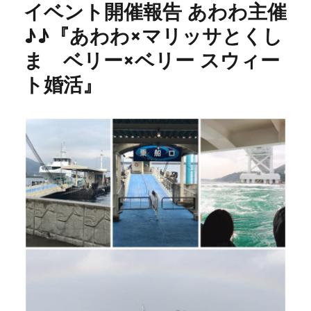
イベント開催報告 あわわ主催
ー
♪♪『あわわ×マリッサとくし
ま ベリー×ベリー スウィー
ト婚活』