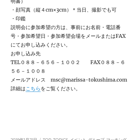
明書）
・顔写真（縦４cm×3cm）＊当日、撮影でも可
・印鑑
説明会に参加希望の方は、事前にお名前・電話番
号・参加希望日・参加希望会場をメールまたはFAX
にてお申し込みください。
お申し込み先
TEL０８８－６５６－１００２ FAX０８８－６
５６－１００８
メールアドレス msc@marissa-tokushima.com
詳細は
こちら
をご覧ください。
投
カ
2019年1月21日
TOP
,
TOPICS
,
イベント
,
グループ
,
マッチング
,