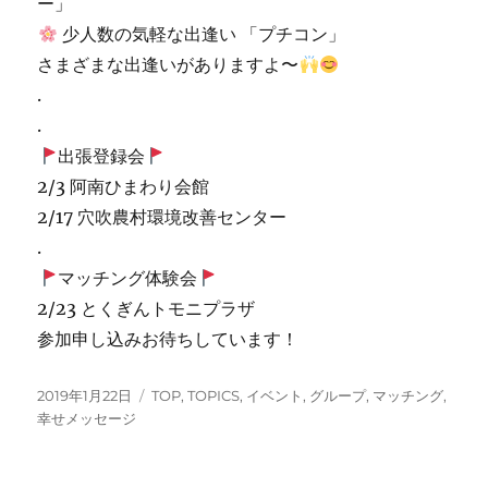
ー」
少人数の気軽な出逢い 「プチコン」
さまざまな出逢いがありますよ〜
.
.
出張登録会
2/3 阿南ひまわり会館
2/17 穴吹農村環境改善センター
.
マッチング体験会
2/23 とくぎんトモニプラザ
参加申し込みお待ちしています！
投
カ
2019年1月22日
TOP
,
TOPICS
,
イベント
,
グループ
,
マッチング
,
稿
テ
幸せメッセージ
日:
ゴ
リ
ー