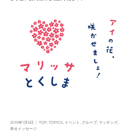
投
カ
2019年1月5日
TOP
,
TOPICS
,
イベント
,
グループ
,
マッチング
,
稿
テ
幸せメッセージ