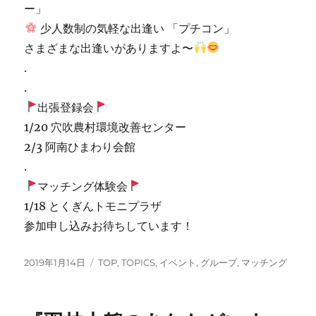
ー」
少人数制の気軽な出逢い 「プチコン」
さまざまな出逢いがありますよ〜
.
.
出張登録会
1/20 穴吹農村環境改善センター
2/3 阿南ひまわり会館
.
マッチング体験会
1/18 とくぎんトモニプラザ
参加申し込みお待ちしています！
投
カ
2019年1月14日
TOP
,
TOPICS
,
イベント
,
グループ
,
マッチング
稿
テ
日:
ゴ
リ