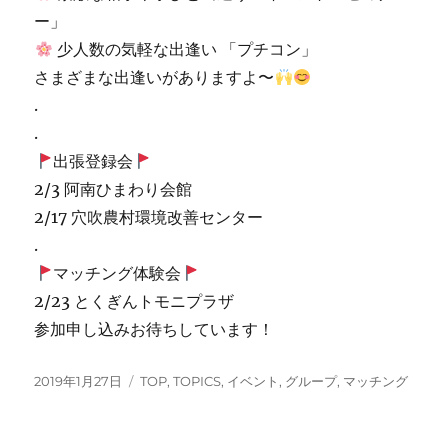
ー」
少人数の気軽な出逢い 「プチコン」
さまざまな出逢いがありますよ〜
.
.
出張登録会
2/3 阿南ひまわり会館
2/17 穴吹農村環境改善センター
.
マッチング体験会
2/23 とくぎんトモニプラザ
参加申し込みお待ちしています！
投
カ
2019年1月27日
TOP
,
TOPICS
,
イベント
,
グループ
,
マッチング
稿
テ
日:
ゴ
リ