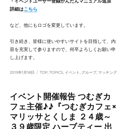
・イベントユーザー登録かんたんマニュアル追加
詳細は
こちら
など、他にもロゴを変更しています。
引き続き、皆様に使いやすいサイトを目指して、内
容を充実して参りますので、何卒よろしくお願い申
し上げます。
投
カ
2019年1月18日
TOP
,
TOPICS
,
イベント
,
グループ
,
マッチング
稿
テ
日:
ゴ
リ
イベント開催報告 つむぎカ
ー
フェ主催♪♪『つむぎカフェ×
マリッサとくしま ２４歳～
３９歳限定 ハーブティー 出