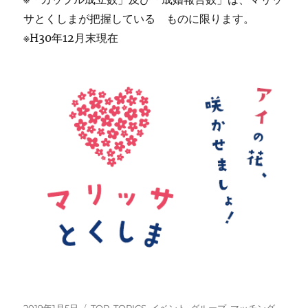
サとくしまが把握している ものに限ります。
※H30年12月末現在
投
カ
2019年1月5日
TOP
,
TOPICS
,
イベント
,
グループ
,
マッチング
,