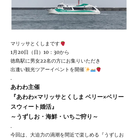
マリッサとくしまです
1月20日（日）10：30から
徳島駅に男女22名の方にお集りいただき
出逢い観光ツアーイベントを開催
.
あわわ主催
『あわわ×マリッサとくしま ベリー×ベリー
スウィート婚活』
～うずしお・海鮮・いちご狩り～
.
今回は、大迫力の渦潮を間近で楽しめる『うずしお