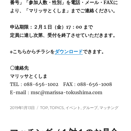
番号」「参加人数・性別」を電話・メール・FAXに
より、「マリッサとくしま」までご連絡ください。
申込期限：
２
月
１
日（
金
）
17
：
00 まで
定員に達し次第、受付を終了させていただきます。
※
こちらからチラシを
ダウンロード
できます。
〇連絡先
マリッサとくしま
TEL：088-656-1002 FAX：088-656-1008
E-mail：msc@marissa-tokushima.com
投
カ
2019年1月13日
TOP
,
TOPICS
,
イベント
,
グループ
,
マッチング
稿
テ
日:
ゴ
リ