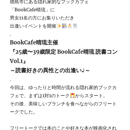
徳島市にある隠れ家的なブックカフェ
「BookCafe晴琉」に
男女11名の方にお集りいただき
出逢いイベントを開催
.
BookCafe晴琉主催
『25歳〜39歳限定 BookCafe晴琉 読書コン
Vol.1』
～読書好きの異性との出逢い♪～
.
今回は、ゆったりと時間が流れる隠れ家的ブックカ
フェで
、まずは1対1のトーク
からスタート。
その後、美味しいブランチを食べながらのフリート
ー
クでした。
フリートークでは本のことや好きな本が映画化され