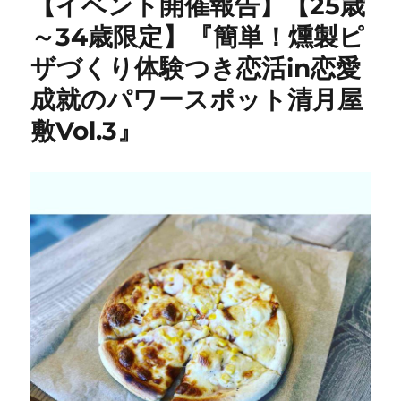
【イベント開催報告】【25歳
ー
～34歳限定】『簡単！燻製ピ
ザづくり体験つき恋活in恋愛
成就のパワースポット清月屋
敷Vol.3』