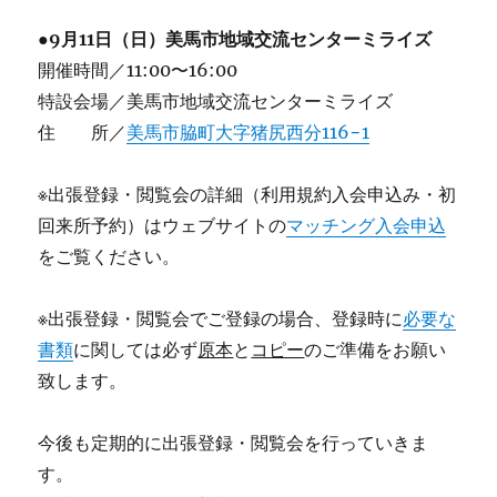
●9月11日（日）美馬市地域交流センターミライズ
開催時間／11:00〜16:00
特設会場／美馬市地域交流センターミライズ
住 所／
美馬市脇町大字猪尻西分116−1
※出張登録・閲覧会の詳細（利用規約入会申込み・初
回来所予約）はウェブサイトの
マッチング入会申込
をご覧ください。
※出張登録・閲覧会でご登録の場合、登録時に
必要な
書類
に関しては必ず
原本
と
コピー
のご準備をお願い
致します。
今後も定期的に出張登録・閲覧会を行っていきま
す。