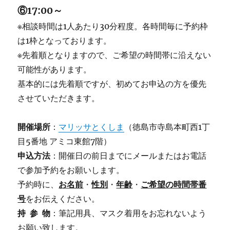
⑥17:00～
※相談時間は1人あたり30分程度。各時間毎に予約枠
は1枠となっております。
※先着順となりますので、ご希望の時間帯に沿えない
可能性があります。
基本的には先着順ですが、初めてお申込の方を優先
させていただきます。
開催場所
：
マリッサとくしま
（徳島市寺島本町西1丁
目5番地 アミコ東館7階）
申込方法
：開催日の前日までにメールまたはお電話
で参加予約をお願いします。
予約時に、
お名前
・
性別
・
年齢
・
ご希望の時間帯番
号
をお伝えください。
持 参 物
：筆記用具、マスク着用をお忘れないよう
お願い致します。