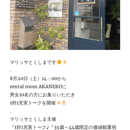
マリッサとくしまです
.
8月20日（土）14：00から
rental room AKANEKOに
男女10名の方にお集りいただき
1対1充実トークを開催
.
マリッサとくしま主催
『1対1充実トーク♪『35歳～44歳限定の価値観重視