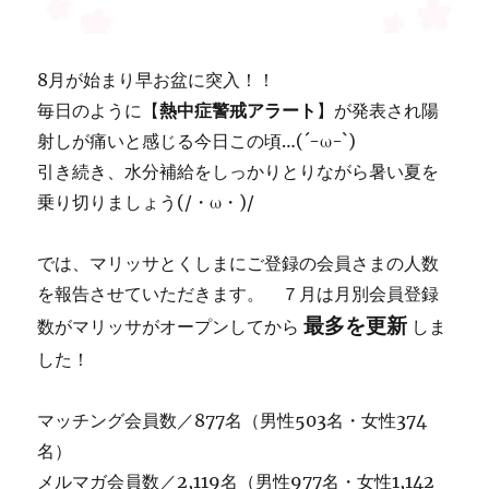
8月が始まり早お盆に突入！！
毎日のように【
熱中症警戒アラート
】が発表され陽
射しが痛いと感じる今日この頃…(´-ω-`)
引き続き、水分補給をしっかりとりながら暑い夏を
乗り切りましょう(/・ω・)/
では、マリッサとくしまにご登録の会員さまの人数
を報告させていただきます。 ７月は月別会員登録
最多を更新
数がマリッサがオープンしてから
しま
した！
マッチング会員数／877名（男性503名・女性374
名）
メルマガ会員数／2,119名（男性977名・女性1,142