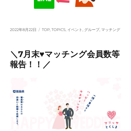
投
カ
2022年8月22日
TOP
,
TOPICS
,
イベント
,
グループ
,
マッチング
稿
テ
日:
ゴ
リ
＼7月末♥マッチング会員数等
ー
報告！！／