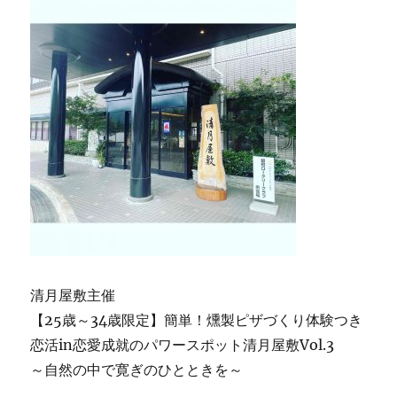
清月屋敷主催
【25歳～34歳限定】簡単！燻製ピザづくり体験つき
恋活in恋愛成就のパワースポット清月屋敷Vol.3
～自然の中で寛ぎのひとときを～
.