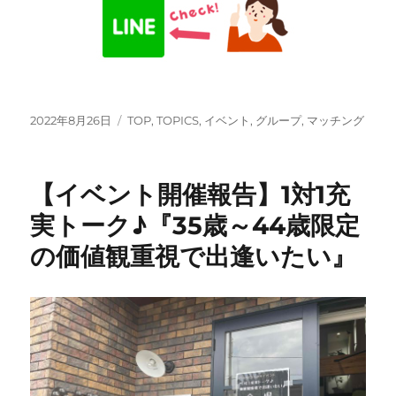
投
カ
2022年8月26日
TOP
,
TOPICS
,
イベント
,
グループ
,
マッチング
稿
テ
日:
ゴ
リ
【イベント開催報告】1対1充
ー
実トーク♪『35歳～44歳限定
の価値観重視で出逢いたい』