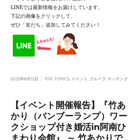
LINEでは最新情報をお届けしています。
下記の画像をクリックして、
ぜひ「友だち」追加してみてください！
投
カ
2022年8月12日
TOP
,
TOPICS
,
イベント
,
グループ
,
マッチング
稿
テ
日:
ゴ
リ
【イベント開催報告】『竹あ
ー
かり（バンブーランプ）ワー
クショップ付き婚活in阿南ひ
まわり会館』 ～ 竹あかりで