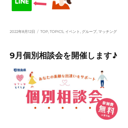
投
カ
2022年8月12日
TOP
,
TOPICS
,
イベント
,
グループ
,
マッチング
稿
テ
日:
ゴ
リ
9月個別相談会を開催します♪
ー