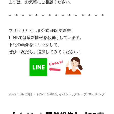
まずは、お気軽にご相談ください。
* * * * * * * * * * * * * * *
マリッサとくしま公式SNS 更新中！
LINEでは最新情報をお届けしています。
下記の画像をクリックして、
ぜひ「友だち」追加してみてください！
投
カ
2022年8月28日
TOP
,
TOPICS
,
イベント
,
グループ
,
マッチング
稿
テ
日:
ゴ
リ