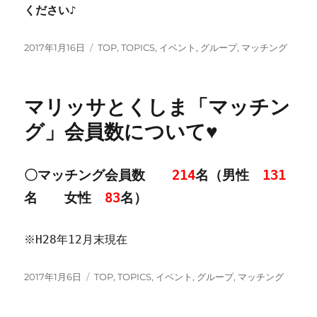
ください♪
投
カ
2017年1月16日
TOP
,
TOPICS
,
イベント
,
グループ
,
マッチング
稿
テ
日:
ゴ
リ
マリッサとくしま「マッチン
ー
グ」会員数について♥
〇マッチング会員数
214
名（男性
131
名 女性
83
名）
※H28年12月末現在
投
カ
2017年1月6日
TOP
,
TOPICS
,
イベント
,
グループ
,
マッチング
稿
テ
日:
ゴ