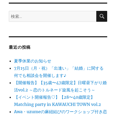
リ
ー
検
検
索
索:
最近の投稿
夏季休業のお知らせ
7月15日（月・祝）「出逢い」「結婚」に関する
何でも相談会を開催します♪
【開催報告】【35歳〜47歳限定】日曜昼下がり婚
活vol.2 ～恋のトルネード旋風を起こそう～
【イベント開催報告♡】【28〜40歳限定】
Matching party in KAWAUCHI TOWN vol.2
Awa・uzumeの麻紐結びのワークショップ付き恋