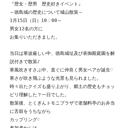
『歴女・歴男 歴史好きイベント』
～徳島城の歴史について城山散策～
1月15日（日）10：00～
男女12名の方に
お集りいただきました。
当日は寒波厳しい中、徳島城址及び表御殿庭園を解
説付きで散策♪
寒風吹きすさぶ中、直ぐに仲良く男女ペアが誕生♡
寒さが吹き飛ぶような光景も見られました。
時々出たクイズも盛り上がり、郷土の歴史もチョッ
ピリ理解した？
一日でした。
散策後、とくぎんトモニプラザで老舗料亭のお弁当
に舌鼓をうちながら
カップリング♡
参加者からは