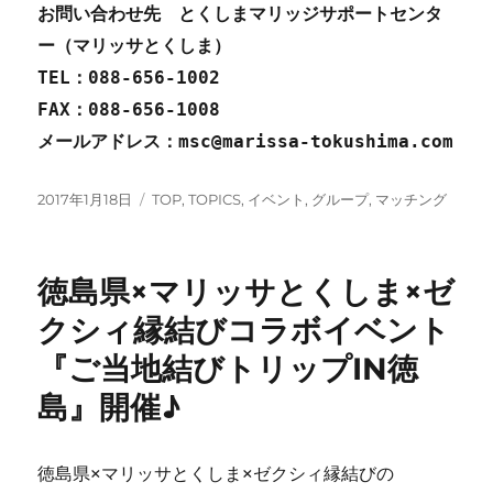
お問い合わせ先 とくしまマリッジサポートセンタ
ー（マリッサとくしま）
TEL
：088‐656‐1002
FAX
：088‐656‐1008
メールアドレス：msc@marissa-tokushima.com
投
カ
2017年1月18日
TOP
,
TOPICS
,
イベント
,
グループ
,
マッチング
稿
テ
日:
ゴ
リ
徳島県×マリッサとくしま×ゼ
ー
クシィ縁結びコラボイベント
『ご当地結びトリップIN徳
島』開催♪
徳島県×マリッサとくしま×ゼクシィ縁結びの