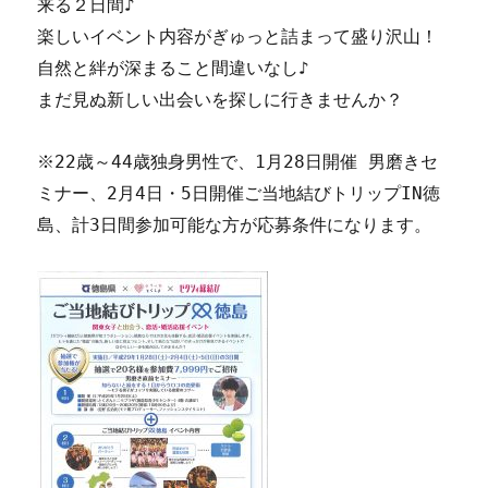
来る２日間♪
楽しいイベント内容がぎゅっと詰まって盛り沢山！
自然と絆が深まること間違いなし♪
まだ見ぬ新しい出会いを探しに行きませんか？
※22歳～44歳独身男性で、1月28日開催 男磨きセ
ミナー、2月4日・5日開催ご当地結びトリップIN徳
島、計3日間参加可能な方が応募条件になります。