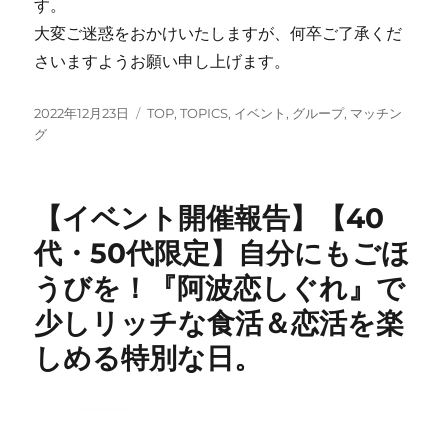
す。
大変ご迷惑をおかけいたしますが、何卒ご了承くだ
さいますようお願い申し上げます。
投
カ
2022年12月23日
TOP
,
TOPICS
,
イベント
,
グループ
,
マッチン
稿
テ
グ
日:
ゴ
リ
ー
【イベント開催報告】【40
代・50代限定】自分にもごほ
うびを！『阿波恋しぐれ』で
少しリッチな食活＆恋活を楽
しめる特別な日。