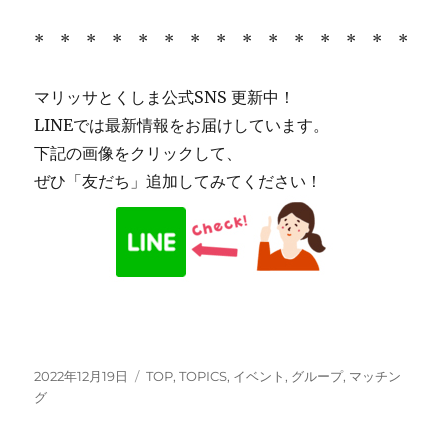
* * * * * * * * * * * * * * *
マリッサとくしま公式SNS 更新中！
LINEでは最新情報をお届けしています。
下記の画像をクリックして、
ぜひ「友だち」追加してみてください！
投
カ
2022年12月19日
TOP
,
TOPICS
,
イベント
,
グループ
,
マッチン
稿
テ
グ
日:
ゴ
リ