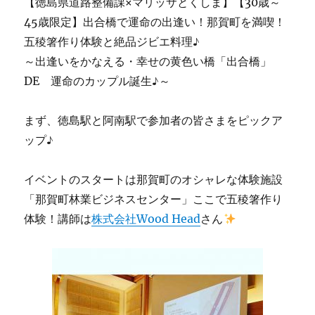
【徳島県道路整備課×マリッサとくしま】【30歳～
45歳限定】出合橋で運命の出逢い！那賀町を満喫！
五稜箸作り体験と絶品ジビエ料理♪
～出逢いをかなえる・幸せの黄色い橋「出合橋」
DE 運命のカップル誕生♪～
まず、徳島駅と阿南駅で参加者の皆さまをピックア
ップ♪
イベントのスタートは那賀町のオシャレな体験施設
「那賀町林業ビジネスセンター」ここで五稜箸作り
体験！講師は
株式会社Wood Head
さん