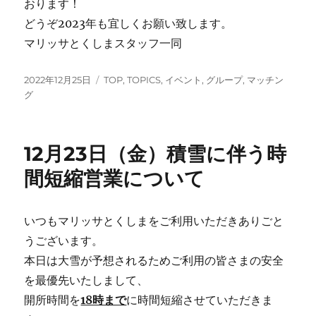
おります！
どうぞ2023年も宜しくお願い致します。
マリッサとくしまスタッフ一同
投
カ
2022年12月25日
TOP
,
TOPICS
,
イベント
,
グループ
,
マッチン
稿
テ
グ
日:
ゴ
リ
ー
12月23日（金）積雪に伴う時
間短縮営業について
いつもマリッサとくしまをご利用いただきありごと
うございます。
本日は大雪が予想されるためご利用の皆さまの安全
を最優先いたしまして、
開所時間を
18時まで
に時間短縮させていただきま