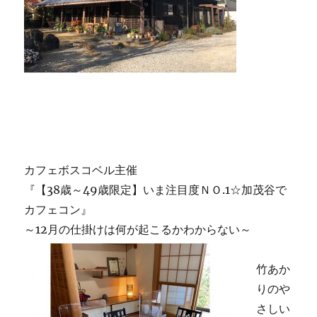
カフェボスコベル主催
『【38歳～49歳限定】いま注目度ＮＯ.1☆加茂谷で
カフェコン』
～12月の仕掛けは何が起こるかわからない～
竹あか
りのや
さしい