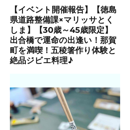
ー
【イベント開催報告】【徳島
県道路整備課×マリッサとく
しま】【30歳～45歳限定】
出合橋で運命の出逢い！那賀
町を満喫！五稜箸作り体験と
絶品ジビエ料理♪