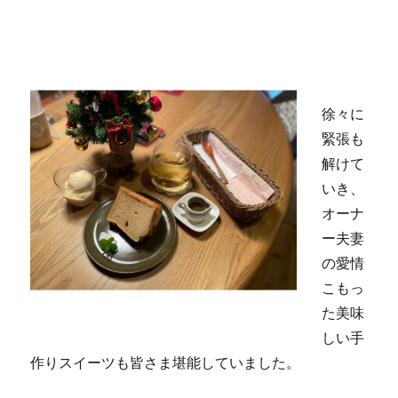
徐々に
緊張も
解けて
いき、
オーナ
ー夫妻
の愛情
こもっ
た美味
しい手
作りスイーツも皆さま堪能していました。