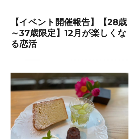
稿
テ
日:
ゴ
リ
【イベント開催報告】【28歳
ー
～37歳限定】12月が楽しくな
る恋活