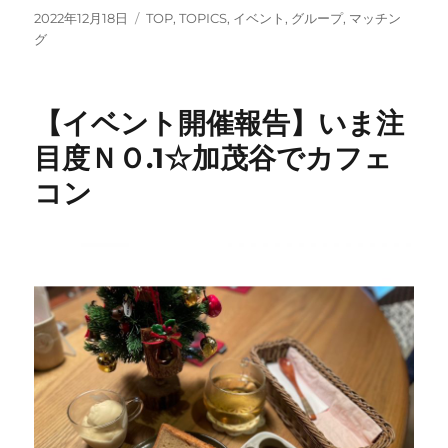
投
カ
2022年12月18日
TOP
,
TOPICS
,
イベント
,
グループ
,
マッチン
稿
テ
グ
日:
ゴ
リ
ー
【イベント開催報告】いま注
目度ＮＯ.1☆加茂谷でカフェ
コン