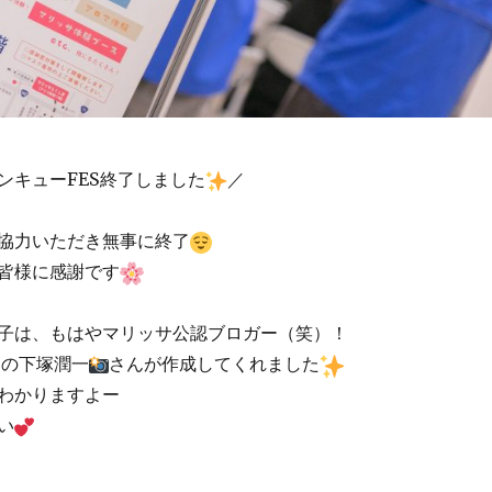
ンキューFES終了しました
／
協力いただき無事に終了
皆様に感謝です
子は、もはやマリッサ公認ブロガー（笑）！
の下塚潤一
さんが
作成してくれました
わかりますよー
い