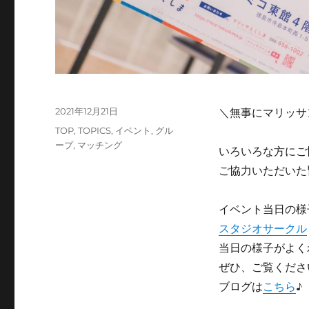
投
2021年12月21日
＼無事にマリッサ
稿
カ
TOP
,
TOPICS
,
イベント
,
グル
日:
テ
ープ
,
マッチング
いろいろな方にご
ゴ
ご協力いただいた
リ
ー
イベント当日の様
スタジオサークル
当日の様子がよく
ぜひ、
ご覧くださ
ブログは
こちら
♪