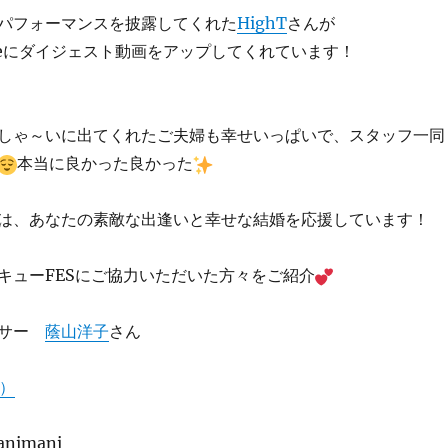
パフォーマンスを披露してくれた
HighT
さんが
ubeにダイジェスト動画をアップしてくれています！
しゃ～いに出てくれたご夫婦も幸せいっぱいで、スタッフ一同
本当に良かった良かった
は、あなたの素敵な出逢いと幸せな結婚を応援しています！
キューFESにご協力いただいた方々をご紹介
ンサー
蔭山洋子
さん
ト）
animani