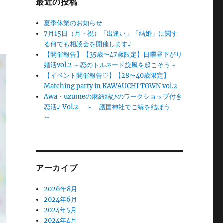
最近の投稿
夏季休業のお知らせ
7月15日（月・祝）「出逢い」「結婚」に関す
る何でも相談会を開催します♪
【開催報告】【35歳〜47歳限定】日曜昼下がり
婚活vol.2 ～恋のトルネード旋風を起こそう～
【イベント開催報告♡】【28〜40歳限定】
Matching party in KAWAUCHI TOWN vol.2
Awa・uzumeの麻紐結びのワークショップ付き
恋活♪ Vol.2 ～ 護国神社でご縁を結ぼう
～
アーカイブ
2026年8月
2024年6月
2024年5月
2024年4月