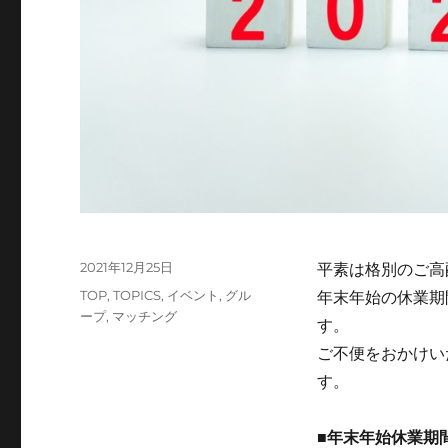
投
2021年12月25日
平素は格別のご高
稿
カ
TOP
,
TOPICS
,
イベント
,
グル
年末年始の休業期
日:
テ
ープ
,
マッチング
す。
ゴ
ご不便をおかけい
リ
ー
す。
■年末年始休業期