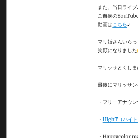
また、当日ライブ
ご自身のYouT
動画は
こちら
♪
マリ婚さんいらっ
笑顔になりました
マリッサとくしま
最後にマリッサン
・フリーアナウ
・
HighT（ハイ
・Happycolor m