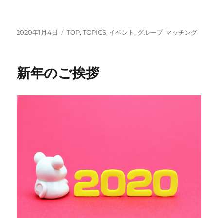
投
カ
2020年1月4日
TOP
,
TOPICS
,
イベント
,
グループ
,
マッチング
稿
テ
日:
ゴ
リ
新年のご挨拶
ー