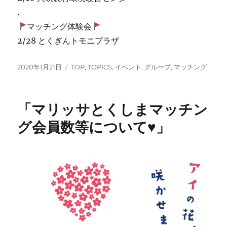
.
マッチング体験会
2/28 とくぎんトモニプラザ
投
カ
2020年1月21日
TOP
,
TOPICS
,
イベント
,
グループ
,
マッチング
稿
テ
日:
ゴ
リ
「マリッサとくしまマッチン
ー
グ会員数等について♥」