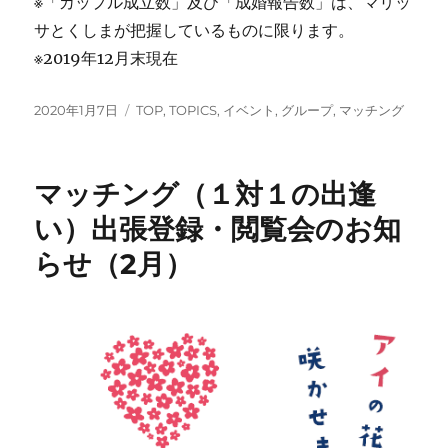
※「カップル成立数」及び「成婚報告数」は、マリッ
サとくしまが把握しているものに限ります。
※2019年12月末現在
投
カ
2020年1月7日
TOP
,
TOPICS
,
イベント
,
グループ
,
マッチング
稿
テ
日:
ゴ
リ
マッチング（１対１の出逢
ー
い）出張登録・閲覧会のお知
らせ（2月）