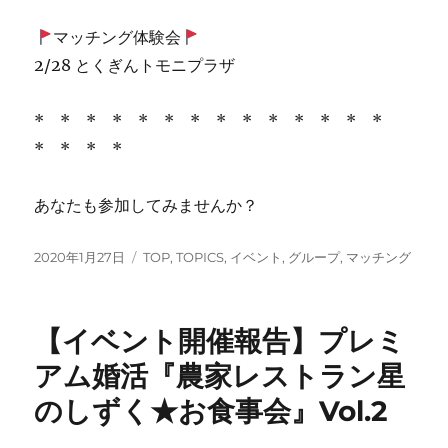
マッチング体験会
2/28 とくぎんトモニプラザ
* * * * * * * * * * * * * *
* * * *
あなたも参加してみませんか？
投
カ
2020年1月27日
TOP
,
TOPICS
,
イベント
,
グループ
,
マッチング
稿
テ
日:
ゴ
リ
【イベント開催報告】プレミ
ー
アム婚活『農家レストラン星
のしずく★お食事会』Vol.2