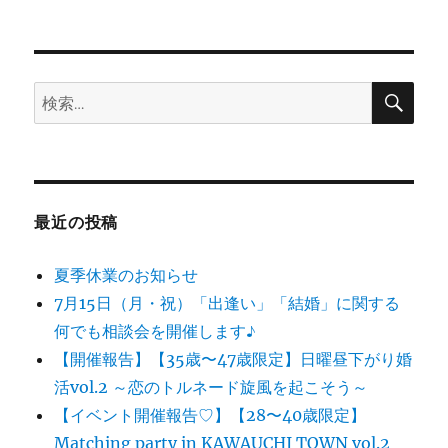
稿
テ
日:
ゴ
リ
ー
検
検
索
索:
最近の投稿
夏季休業のお知らせ
7月15日（月・祝）「出逢い」「結婚」に関する
何でも相談会を開催します♪
【開催報告】【35歳〜47歳限定】日曜昼下がり婚
活vol.2 ～恋のトルネード旋風を起こそう～
【イベント開催報告♡】【28〜40歳限定】
Matching party in KAWAUCHI TOWN vol.2