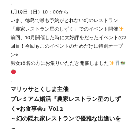
.
1月19日（日）10：00から
いま、徳島で最も予約がとれない幻のレストラン
「農家レストラン星のしずく」でのイベント開催
前回、10月開催した時に大好評をだったイベントの2
回目！今回もこのイベントのためだけに特別オープ
ン
⭐︎
男女16名の方にお集りいただき開催しました
.
マリッサとくしま主催
プレミアム婚活『農家レストラン星のしず
く
⭐︎
お食事会』Vol.2
～幻の隠れ家レストランで優雅な出逢いを
～