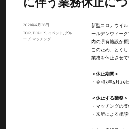
に伴う業務休止につ
投
2021年4月28日
新型コロナウイル
稿
カ
TOP
,
TOPICS
,
イベント
,
グル
ールデンウィーク
日:
テ
ープ
,
マッチング
内の県有施設が原
ゴ
このため、とくし
リ
ー
業務を休止させて
＜休止期間＞
・令和3年4月29
＜休止する業務＞
・マッチングの登
・来所による相談