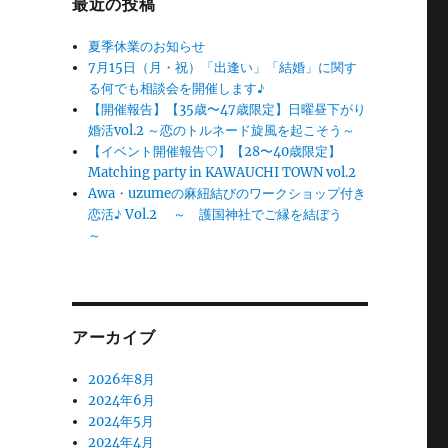
最近の投稿
夏季休業のお知らせ
7月15日（月・祝）「出逢い」「結婚」に関す
る何でも相談会を開催します♪
【開催報告】【35歳〜47歳限定】日曜昼下がり
婚活vol.2 ～恋のトルネード旋風を起こそう～
【イベント開催報告♡】【28〜40歳限定】
Matching party in KAWAUCHI TOWN vol.2
Awa・uzumeの麻紐結びのワークショップ付き
恋活♪ Vol.2 ～ 護国神社でご縁を結ぼう
～
アーカイブ
2026年8月
2024年6月
2024年5月
2024年4月