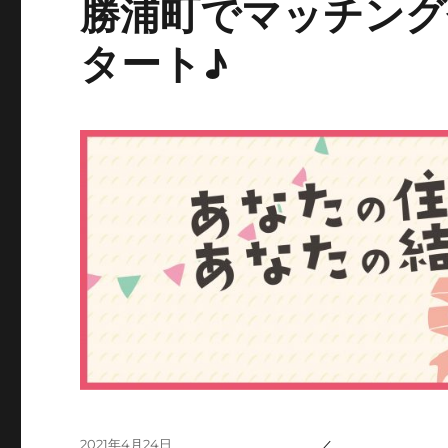
勝浦町でマッチング
タート♪
投
2021年4月24日
／