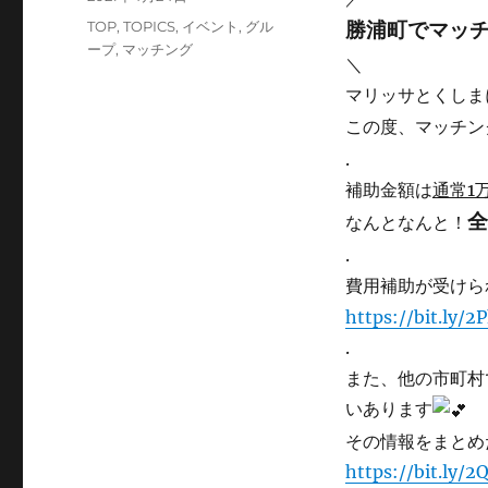
稿
カ
TOP
,
TOPICS
,
イベント
,
グル
勝浦町でマッ
日:
テ
ープ
,
マッチング
＼
ゴ
マリッサとくしま
リ
ー
この度、マッチン
.
補助金額は
通常1
全
なんとなんと！
.
費用補助が受けら
https://bit.ly/2
.
また、他の市町村
いあります
その情報をまとめ
https://bit.ly/2