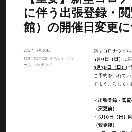
に伴う出張登録・閲
館）の開催日変更に
投
2021年4月30日
新型コロナウイル
稿
カ
TOP
,
TOPICS
,
イベント
,
グル
5月9日（日）
に
日:
テ
ープ
,
マッチング
5月30日（日）
に
ゴ
ご予約をいれてい
リ
ー
すようよろしくお
＜出張登録・閲覧
（変更前）
・5月9日（日）
（変更後）