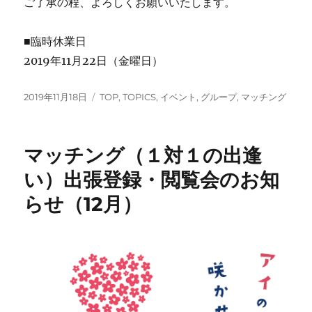
ご了承の程、よろしくお願いいたします。
■臨時休業日
2019年11月22日（金曜日）
投
カ
2019年11月18日
TOP
,
TOPICS
,
イベント
,
グループ
,
マッチング
稿
テ
日:
ゴ
リ
マッチング（１対１の出逢
ー
い）出張登録・閲覧会のお知
らせ（12月）