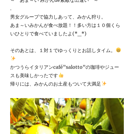
.
男女グループで協力しあって、みかん狩り。
あま～いみかんが食べ放題！！多い方は１０個くら
いひとりで食べていましたよ(*_*)
そのあとは、１対１でゆっくりとお話しタイム。
かつうらイタリアンcafé”salotto”の珈琲やジュー
スも美味しかったです
帰りには、みかんのお土産もついて大満足