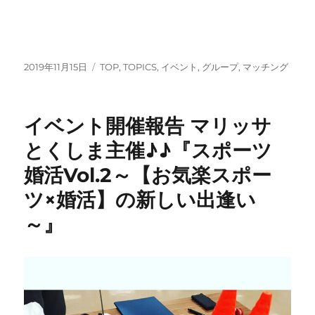
投
カ
2019年11月15日
TOP
,
TOPICS
,
イベント
,
グループ
,
マッチング
稿
テ
日:
ゴ
リ
イベント開催報告 マリッサ
ー
とくしま主催♪♪『スポーツ
婚活Vol.2～【お気楽スポー
ツ×婚活】の新しい出逢い
～』