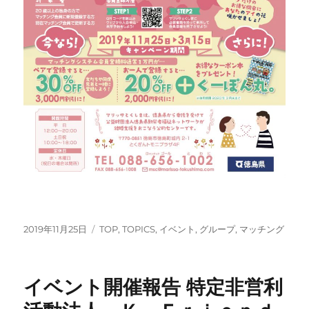
投
カ
2019年11月25日
TOP
,
TOPICS
,
イベント
,
グループ
,
マッチング
稿
テ
日:
ゴ
リ
イベント開催報告 特定非営利
ー