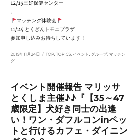
12/15三好保健センター
.
マッチング体験会
11/24 とくぎんトモニプラザ
参加申し込みお待ちしています！
投
カ
2019年11月24日
TOP
,
TOPICS
,
イベント
,
グループ
,
マッチン
稿
テ
グ
日:
ゴ
リ
ー
イベント開催報告 マリッサ
とくしま主催♪♪『【35～47
歳限定】犬好き同士の出逢
い！ワン・ダフルコンinペッ
トと行けるカフェ・ダイニン