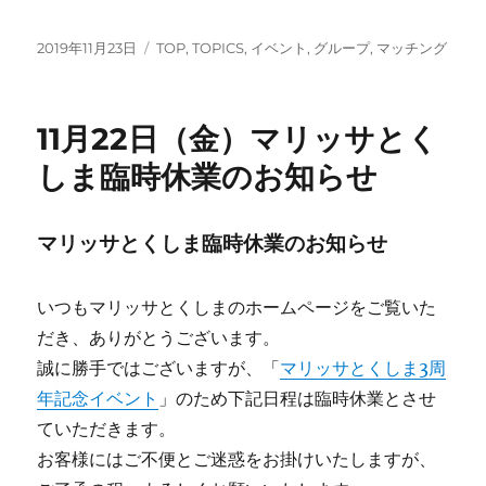
投
カ
2019年11月23日
TOP
,
TOPICS
,
イベント
,
グループ
,
マッチング
稿
テ
日:
ゴ
リ
11月22日（金）マリッサとく
ー
しま臨時休業のお知らせ
マリッサとくしま臨時休業のお知らせ
いつもマリッサとくしまのホームページをご覧いた
だき、ありがとうございます。
誠に勝手ではございますが、「
マリッサとくしま3周
年記念イベント
」のため下記日程は臨時休業とさせ
ていただきます。
お客様にはご不便とご迷惑をお掛けいたしますが、