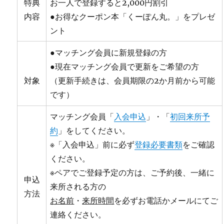
特典
お一人で登録すると2,000円割引
内容
●お得なクーポン本「くーぽん丸。」をプレゼ
ント
●マッチング会員に新規登録の方
●現在マッチング会員で更新をご希望の方
対象
（更新手続きは、会員期限の2か月前から可能
です）
マッチング会員「
入会申込
」・「
初回来所予
約
」をしてください。
※「入会申込」前に必ず
登録必要書類
をご確認
ください。
※ペアでご登録予定の方は、ご予約後、一緒に
申込
来所される方の
方法
お名前
・
来所時間
を必ずお電話かメールにてご
連絡ください。