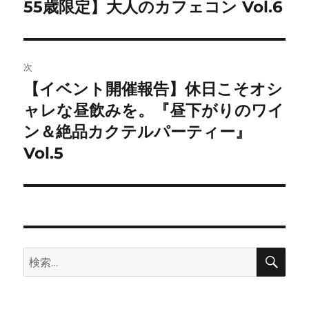
の
55歳限定】大人のカフェコン Vol.6
ナ
投
ビ
稿:
ゲ
次
【イベント開催報告】休日こそオシ
次
ー
の
ャレな昼飲みを。『昼下がりのワイ
シ
投
ン＆絶品カクテルパーティー』
稿:
ョ
Vol.5
ン
検
検
索
索: