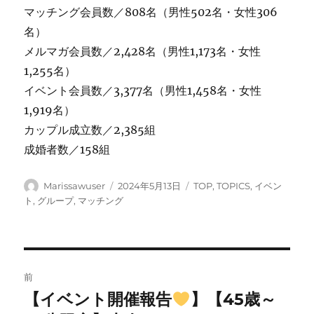
マッチング会員数／808名（男性502名・女性306
名）
メルマガ会員数／2,428名（男性1,173名・女性
1,255名）
イベント会員数／3,377名（男性1,458名・女性
1,919名）
カップル成立数／2,385組
成婚者数／158組
投
投
カ
Marissawuser
2024年5月13日
TOP
,
TOPICS
,
イベン
稿
稿
テ
ト
,
グループ
,
マッチング
者
日:
ゴ
リ
ー
投
前
稿
【イベント開催報告
】【45歳～
前