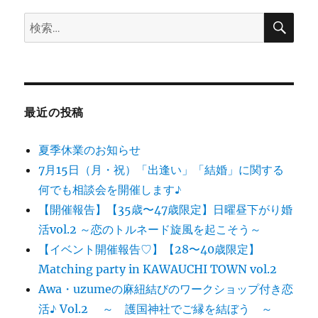
検
検
索
索:
最近の投稿
夏季休業のお知らせ
7月15日（月・祝）「出逢い」「結婚」に関する
何でも相談会を開催します♪
【開催報告】【35歳〜47歳限定】日曜昼下がり婚
活vol.2 ～恋のトルネード旋風を起こそう～
【イベント開催報告♡】【28〜40歳限定】
Matching party in KAWAUCHI TOWN vol.2
Awa・uzumeの麻紐結びのワークショップ付き恋
活♪ Vol.2 ～ 護国神社でご縁を結ぼう ～