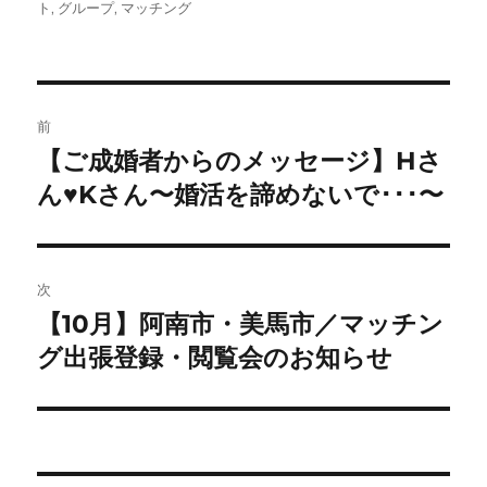
稿
稿
テ
ト
,
グループ
,
マッチング
者
日:
ゴ
リ
ー
投
前
稿
【ご成婚者からのメッセージ】Hさ
前
の
ん♥Kさん〜婚活を諦めないで･･･〜
ナ
投
ビ
稿:
ゲ
次
【10月】阿南市・美馬市／マッチン
次
ー
の
グ出張登録・閲覧会のお知らせ
シ
投
稿:
ョ
ン