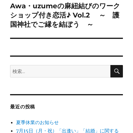
Awa・uzumeの麻紐結びのワーク
次
シ
の
ショップ付き恋活♪ Vol.2 ～ 護
投
ョ
国神社でご縁を結ぼう ～
稿:
ン
検
検
索
索:
最近の投稿
夏季休業のお知らせ
7月15日（月・祝）「出逢い」「結婚」に関する