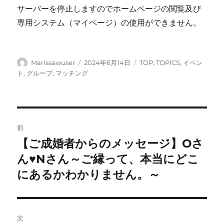
サーバーを停止しますのでホームページの閲覧及び
専用システム（マイページ）の使用ができません。
投
投
カ
Marissawuser
2024年6月14日
TOP
,
TOPICS
,
イベン
稿
稿
テ
ト
,
グループ
,
マッチング
者
日:
ゴ
リ
ー
投
前
稿
【ご成婚者からのメッセージ】Oさ
前
の
ん♥Nさん～ご縁って、本当にどこ
ナ
投
にあるかわかりません。～
ビ
稿:
ゲ
次
ー