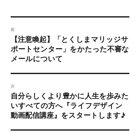
稿
稿
テ
者
日:
ゴ
リ
ー
投
前
稿
【注意喚起】「とくしまマリッジサ
前
の
ポートセンター」をかたった不審な
ナ
投
メールについて
ビ
稿:
ゲ
次
ー
自分らしくより豊かに人生を歩みた
次
シ
の
いすべての方へ『ライフデザイン
投
ョ
動画配信講座』をスタートします♪
稿:
ン