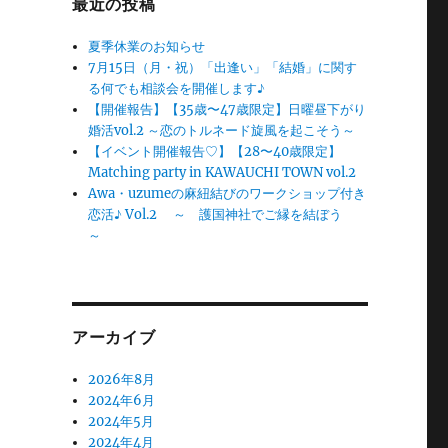
最近の投稿
夏季休業のお知らせ
7月15日（月・祝）「出逢い」「結婚」に関す
る何でも相談会を開催します♪
【開催報告】【35歳〜47歳限定】日曜昼下がり
婚活vol.2 ～恋のトルネード旋風を起こそう～
【イベント開催報告♡】【28〜40歳限定】
Matching party in KAWAUCHI TOWN vol.2
Awa・uzumeの麻紐結びのワークショップ付き
恋活♪ Vol.2 ～ 護国神社でご縁を結ぼう
～
アーカイブ
2026年8月
2024年6月
2024年5月
2024年4月