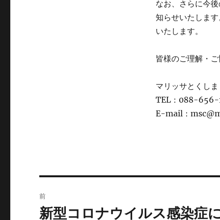
なお、さらに今後
知らせいたします
いたします。
皆様のご理解・ご
マリッサとくしま
TEL：088-656-
E-mail：msc@ma
投
前
稿
新型コロナウイルス感染症
前