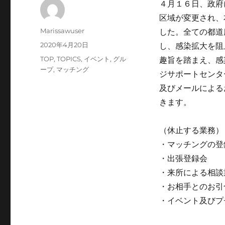
４月１６日、政府
区域が変更され、
投
Marissawuser
した。全ての都道
稿
投
2020年4月20日
し、感染拡大を阻
者
稿
カ
TOP
,
TOPICS
,
イベント
,
グル
趣旨を踏まえ、感
日:
テ
ープ
,
マッチング
ジサポートセンタ
ゴ
及びメールによる
リ
ー
きます。
（休止する業務）
・マッチングの登
・出張登録会
・来所による相談
・お相手とのお引
・イベント及びプ