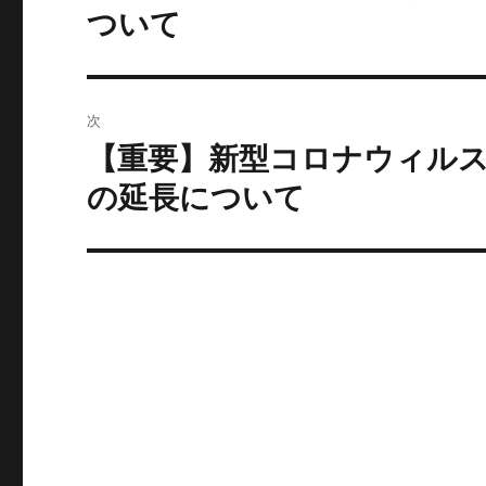
の
ナ
ついて
投
ビ
稿:
ゲ
次
ー
【重要】新型コロナウィル
次
の
の延長について
シ
投
ョ
稿:
ン