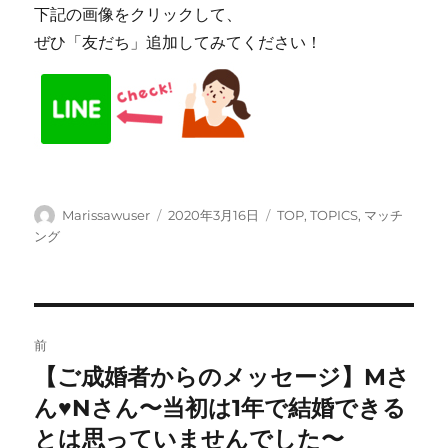
下記の画像をクリックして、
ぜひ「友だち」追加してみてください！
投
投
カ
Marissawuser
2020年3月16日
TOP
,
TOPICS
,
マッチ
稿
稿
テ
ング
者
日:
ゴ
リ
ー
投
前
稿
【ご成婚者からのメッセージ】Mさ
前
の
ん♥Nさん〜当初は1年で結婚できる
ナ
投
とは思っていませんでした〜