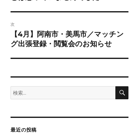
ビ
稿:
ゲ
次
ー
【4月】阿南市・美馬市／マッチン
次
シ
の
グ出張登録・閲覧会のお知らせ
投
ョ
稿:
ン
検
検
索
索:
最近の投稿