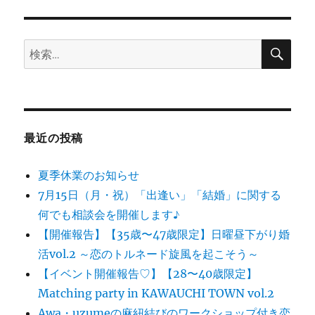
ン
検
検
索
索:
最近の投稿
夏季休業のお知らせ
7月15日（月・祝）「出逢い」「結婚」に関する
何でも相談会を開催します♪
【開催報告】【35歳〜47歳限定】日曜昼下がり婚
活vol.2 ～恋のトルネード旋風を起こそう～
【イベント開催報告♡】【28〜40歳限定】
Matching party in KAWAUCHI TOWN vol.2
Awa・uzumeの麻紐結びのワークショップ付き恋