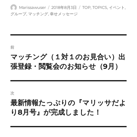
投
投
カ
Marissawuser
2018年8月3日
TOP
,
TOPICS
,
イベント
,
稿
稿
テ
グループ
,
マッチング
,
幸せメッセージ
者
日:
ゴ
リ
ー
投
前
稿
マッチング（１対１のお見合い）出
前
の
張登録・閲覧会のお知らせ（9月）
ナ
投
ビ
稿:
ゲ
次
最新情報たっぷりの『マリッサだよ
次
ー
の
り8月号』が完成しました！
シ
投
稿:
ョ