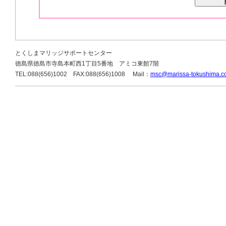
とくしまマリッジサポートセンター
徳島県徳島市寺島本町西1丁目5番地 アミコ東館7階
TEL:088(656)1002 FAX:088(656)1008 Mail：
msc@marissa-tokushima.c