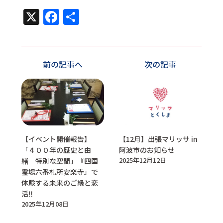
X
Facebook
共
有
前の記事へ
次の記事
【イベント開催報告】
【12月】出張マリッサ in
「４００年の歴史と由
阿波市のお知らせ
2025年12月12日
緒 特別な空間」『四国
霊場六番札所安楽寺』で
体験する未来のご縁と恋
活‼
2025年12月08日