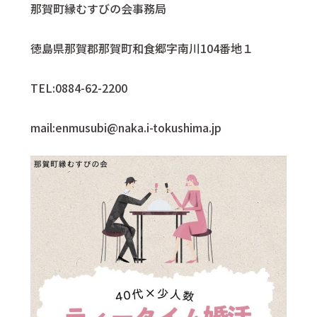
那賀町縁むすびの会事務局
徳島県那賀郡那賀町
和食
郷字南川104番地１
TEL:0884-62-2200
mail:enmusubi@naka.i-tokushima.jp