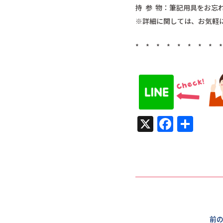
持 参 物：筆記用具をお
※詳細に関しては、お気軽
* * * * * * * * 
X
Faceb
共
有
前