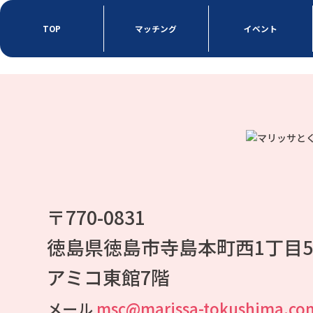
TOP
マッチング
イベント
〒770-0831
徳島県徳島市寺島本町西1丁目
アミコ東館7階
メール
msc@marissa-tokushima.co