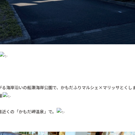
がる海岸沿いの船瀬海岸公園で、かもだふりマルシェ×マリッサとくし
催
場近くの「かもだ岬温泉」で。
まずはプロ